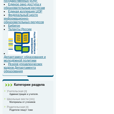
государственных услуг"
Единое окно доступа к
образовательным ресурсам
Единая коллекция ЦОР
Федеральный центр
информационно-
образовательных ресурсов
Бибигон
Таланты России
Департамент образования и
молодёжной политики
Резерв управленческих
кадров Департамента
образования
Категории раздела
Учительская
[0]
Администрация и учителя.
Школьные вести
[161]
Материалы от учеников
Родительская
[0]
Родители пишут тоже