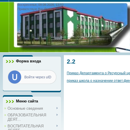
Воскресенье, 09.08.2026, 13:52
Приветствую Вас
Гость
|
RSS
2.2
Форма входа
Приказ Департамента о Ресурсный ц
Войти через uID
приказ школа о назначении ответ.фи
Меню сайта
Основные сведения
ОБРАЗОВАТЕЛЬНАЯ
ДЕЯТ...
ВОСПИТАТЕЛЬНАЯ