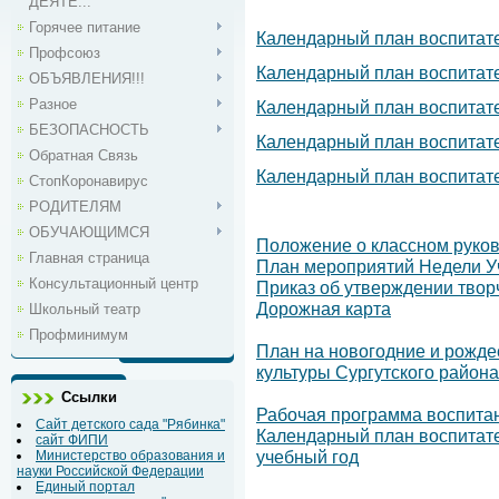
ДЕЯТЕ...
Горячее питание
Календарный план воспитате
Профсоюз
Календарный план воспитате
ОБЪЯВЛЕНИЯ!!!
Разное
Календарный план воспитат
БЕЗОПАСНОСТЬ
Календарный план воспитате
Обратная Связь
Календарный план воспитате
СтопКоронавирус
РОДИТЕЛЯМ
ОБУЧАЮЩИМСЯ
Положение о классном руко
Главная страница
План мероприятий Недели У
Консультационный центр
Приказ об утверждении твор
Дорожная карта
Школьный театр
Профминимум
План на новогодние и рожде
культуры Сургутского района
Ссылки
Рабочая программа воспитан
Сайт детского сада "Рябинка"
Календарный план воспитате
сайт ФИПИ
учебный год
Министерство образования и
науки Российской Федерации
Единый портал