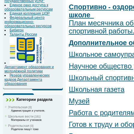
государственных услуг"
Единое окно доступа к
Спортивно - оздо
образовательным ресурсам
школе
Единая коллекция ЦОР
Федеральный центр
План месячника об
информационно-
образовательных ресурсов
спортивной работы
Бибигон
Таланты России
Дополнительное о
Школьное самоупр
Научное общество
Департамент образования и
молодёжной политики
Резерв управленческих
Школьный спортив
кадров Департамента
образования
Школьная газета
Категории раздела
Музей
Учительская
[0]
Работа с родителя
Администрация и учителя.
Школьные вести
[161]
Материалы от учеников
Готов к труду и об
Родительская
[0]
Родители пишут тоже