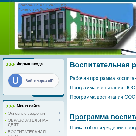
Воскресенье, 09.08.2026, 14:04
Приветствую Вас
Гость
|
RSS
Воспитательная р
Форма входа
Рабочая программа воспитани
Войти через uID
Программа воспитания НОО п
Программа воспитания ООО Ф
Меню сайта
Основные сведения
Программа воспита
ОБРАЗОВАТЕЛЬНАЯ
ДЕЯТ...
Приказ об утверждении про
ВОСПИТАТЕЛЬНАЯ