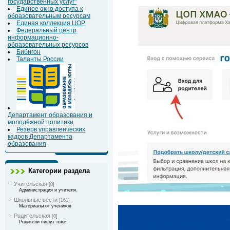
государственных услуг"
Единое окно доступа к
образовательным ресурсам
Единая коллекция ЦОР
Федеральный центр
информационно-
образовательных ресурсов
Бибигон
Таланты России
Департамент образования и
молодёжной политики
Резерв управленческих
кадров Департамента
образования
Категории раздела
Учительская
[0]
Администрация и учителя.
Школьные вести
[161]
Материалы от учеников
Родительская
[0]
Родители пишут тоже