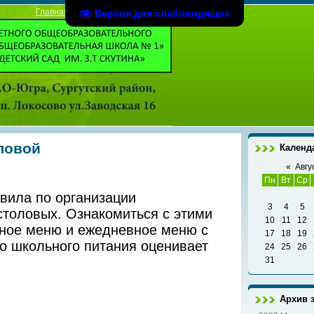
Главная
|
Регистрация
|
Вход
Версия для слабовидящих
ловой
Календ
«
Авгу
Пн
Вт
Ср
авила по организации
3
4
5
столовых. Ознакомиться с этими
10
11
12
чное меню и ежедневное меню с
17
18
19
о школьного питания оценивает
24
25
26
31
Архив 