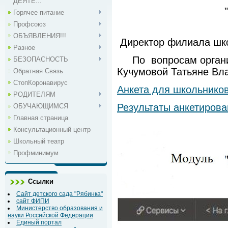
ДЕЯТЕ...
Горячее питание
Профсоюз
ОБЪЯВЛЕНИЯ!!!
Директор филиала школ
Разное
По вопросам организа
БЕЗОПАСНОСТЬ
Кучумовой Татьяне Вл
Обратная Связь
СтопКоронавирус
Анкета для школьников
РОДИТЕЛЯМ
Результаты анкетирова
ОБУЧАЮЩИМСЯ
Главная страница
Консультационный центр
Школьный театр
Профминимум
Ссылки
Сайт детского сада "Рябинка"
сайт ФИПИ
Министерство образования и
науки Российской Федерации
Единый портал