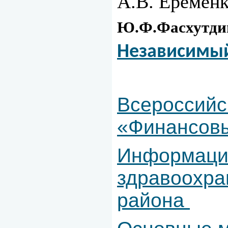
А.В. Ерёмен
Ю.Ф.Фасхутдино
Независимы
Всероссийс
«Финансовы
Информация
здравоохра
района