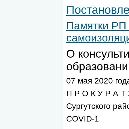
Постановле
Памятки РП 
самоизоляц
О консульт
образовани
07 мая 2020 го
П Р О К У Р А Т 
Сургутского рай
COVID-1