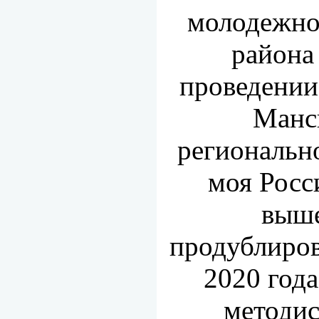
молодежно
района 
проведении
Манс
региональн
моя Росс
выше
продублиров
2020 год
методи