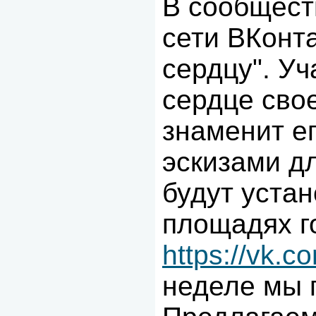
В сообщест
сети ВКонта
сердцу". У
сердце свое
знаменит ег
эскизами д
будут уста
площадях г
https://vk.
неделе мы п