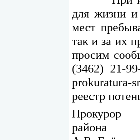
для жизни и
мест пребыв
так и за их
п
просим сооб
(3462) 21-9
prokuratura-s
реестр потен
Прокурор
р