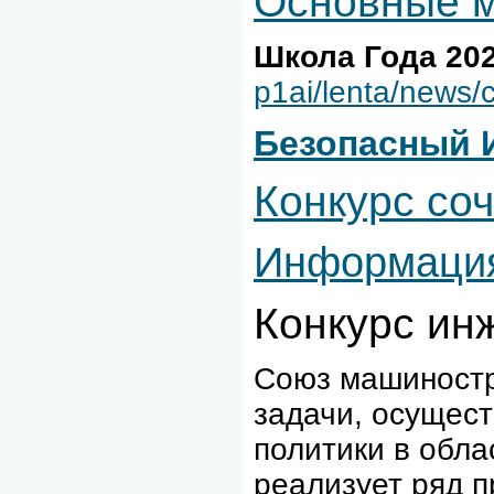
Основные м
Школа Года 20
p1ai/lenta/news/
Безопасный 
Конкурс со
Информация
Конкурс ин
Союз машиностр
задачи, осущес
политики в обла
реализует ряд п