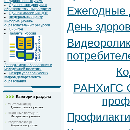
государственных услуг"
Единое окно доступа к
Ежегодные 
образовательным ресурсам
Единая коллекция ЦОР
Федеральный центр
информационно-
День здоров
образовательных ресурсов
Бибигон
Таланты России
Видеоролик
потребител
Департамент образования и
Ко
молодёжной политики
Резерв управленческих
кадров Департамента
образования
РАНХиГС С
Категории раздела
проф
Учительская
[0]
Администрация и учителя.
Профилакти
Школьные вести
[161]
Материалы от учеников
Родительская
[0]
Родители пишут тоже