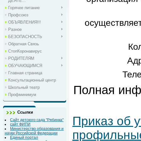
ДЕЯТЕ...
Горячее питание
Профсоюз
осуществляетс
ОБЪЯВЛЕНИЯ!!!
Разное
БЕЗОПАСНОСТЬ
Обратная Связь
Ко
СтопКоронавирус
Адр
РОДИТЕЛЯМ
ОБУЧАЮЩИМСЯ
Теле
Главная страница
Консультационный центр
Полная инф
Школьный театр
Профминимум
Ссылки
Приказ об 
Сайт детского сада "Рябинка"
сайт ФИПИ
Министерство образования и
профильны
науки Российской Федерации
Единый портал