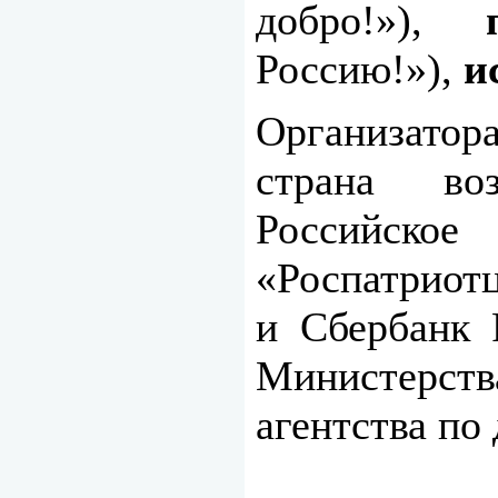
добро!»),
Россию!»),
и
Организато
страна во
Российск
«Роспатриотц
и Сбербанк 
Министерс
агентства по