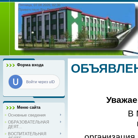
Пятница, 07.08.2026, 02:36
Приветствую Вас
Гость
|
RSS
ОБЪЯВЛЕН
Форма входа
Войти через uID
Уважае
Меню сайта
В МБОУ "Ло
Основные сведения
ОБРАЗОВАТЕЛЬНАЯ
ДЕЯТ...
ВОСПИТАТЕЛЬНАЯ
организация 