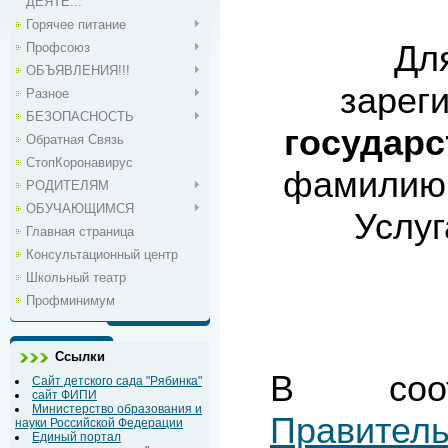
ДЕЯТЕ...
Горячее питание
Дл
Профсоюз
ОБЪЯВЛЕНИЯ!!!
зарег
Разное
БЕЗОПАСНОСТЬ
государс
Обратная Связь
СтопКоронавирус
фамилию,
РОДИТЕЛЯМ
ОБУЧАЮЩИМСЯ
Услуг
Главная страница
Консультационный центр
Школьный театр
Профминимум
Ссылки
В соо
Сайт детского сада "Рябинка"
сайт ФИПИ
Министерство образования и
Правитель
науки Российской Федерации
Единый портал