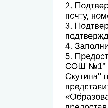
2. Подтве
почту, но
3. Подтве
подтвержд
4. Заполн
5. Предос
СОШ №1" "
Скутина" 
представи
«Образова
предоста