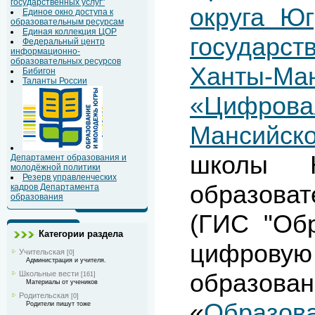
государственных услуг"
округа Ю
Единое окно доступа к
образовательным ресурсам
Единая коллекция ЦОР
государс
Федеральный центр
информационно-
образовательных ресурсов
Ханты-Ман
Бибигон
Таланты России
«Цифрова
Мансийск
школы 
Департамент образования и
молодёжной политики
Резерв управленческих
образов
кадров Департамента
образования
(ГИС "Об
Категории раздела
цифровую
Учительская
[0]
Администрация и учителя.
образова
Школьные вести
[161]
Материалы от учеников
Родительская
[0]
«
Образов
Родители пишут тоже