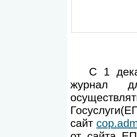
С 1 дек
​
журнал д
осуществл
Госуслуг
сайт
cop.ad
от сайта ЕП