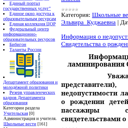
Единый портал
государственных услуг"
Единое окно доступа к
Категория:
Школьные ве
образовательным ресурсам
Эльвира_Куджаевна
|
Да
Единая коллекция ЦОР
Федеральный центр
информационно-
Информация о недопуст
образовательных ресурсов
Свидетельства о рожден
Бибигон
Таланты России
Информаци
ламинирования С
Уважаемые р
Департамент образования и
представители
молодёжной политики
недопустимости л
Резерв управленческих
кадров Департамента
о рождении детей
образования
Категории раздела
пассажиры с
Учительская
[0]
свидетельствами о
Администрация и учителя.
Школьные вести
[161]