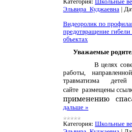
Категория:
Школьные ве
Эльвира_Куджаевна
|
Да
Видеоролик по профилак
предотвращение гибели 
объектах
Уважаемые родител
В целях совершен
работы, направленн
травматизма дете
сайте размещены ссылк
применению спас
дальше »
Категория:
Школьные ве
Эльвира_Куджаевна
|
Да