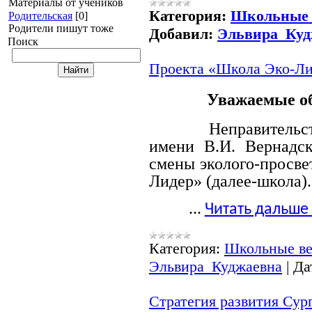
Материалы от учеников
Категория:
Школьные 
Родительская
[0]
Родители пишут тоже
Добавил:
Эльвира_Куд
Поиск
Проекта «Школа Эко-Л
Уважаемые об
Неправительс
имени В.И. Вернадск
смены эколого-просве
Лидер» (далее-школа).
...
Читать дальше
Категория:
Школьные ве
Эльвира_Куджаевна
|
Да
Стратегия развития Сур