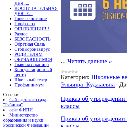
ДЕЯТ...
ВОСПИТАТЕЛЬНАЯ
ДЕЯТЕ...
Горячее питание
Профсоюз
ОБЪЯВЛЕНИЯ!!!
Разное
БЕЗОПАСНОСТЬ
Обратная Связь
СтопКоронавирус
РОДИТЕЛЯМ
ОБУЧАЮЩИМСЯ
...
Читать дальше »
Главная страница
Консультационный
центр
Категория:
Школьные ве
Школьный театр
Эльвира_Куджаевна
|
Да
Профминимум
Ссылки
Приказ об утверждении
Сайт детского сада
"Рябинка"
классы
сайт ФИПИ
Министерство
Приказ об утверждении
образования и науки
классы
Российской Федерации