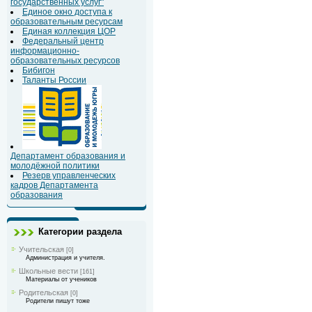
государственных услуг"
Единое окно доступа к
образовательным ресурсам
Единая коллекция ЦОР
Федеральный центр
информационно-
образовательных ресурсов
Бибигон
Таланты России
Департамент образования и
молодёжной политики
Резерв управленческих
кадров Департамента
образования
Категории раздела
Учительская
[0]
Администрация и учителя.
Школьные вести
[161]
Материалы от учеников
Родительская
[0]
Родители пишут тоже