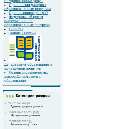
государственных услуг"
Единое окно доступа к
образовательным ресурсам
Единая коллекция ЦОР
Федеральный центр
информационно-
образовательных ресурсов
Бибигон
Таланты России
Департамент образования и
молодёжной политики
Резерв управленческих
кадров Департамента
образования
Категории раздела
Учительская
[0]
Администрация и учителя.
Школьные вести
[161]
Материалы от учеников
Родительская
[0]
Родители пишут тоже