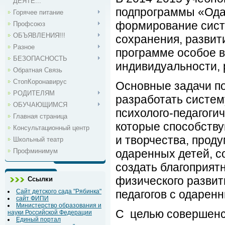
ДЕЯТЕ...
подпрограммы «Одар
Горячее питание
формирование сист
Профсоюз
ОБЪЯВЛЕНИЯ!!!
сохранения, развит
Разное
программе особое в
БЕЗОПАСНОСТЬ
индивидуальности, 
Обратная Связь
СтопКоронавирус
Основные задачи п
РОДИТЕЛЯМ
разработать систем
ОБУЧАЮЩИМСЯ
психолого-педагоги
Главная страница
которые способств
Консультационный центр
и творчества, прод
Школьный театр
Профминимум
одаренных детей, с
создать благоприят
физического развит
Ссылки
Сайт детского сада "Рябинка"
педагогов с одарен
сайт ФИПИ
Министерство образования и
С целью совершенст
науки Российской Федерации
Единый портал