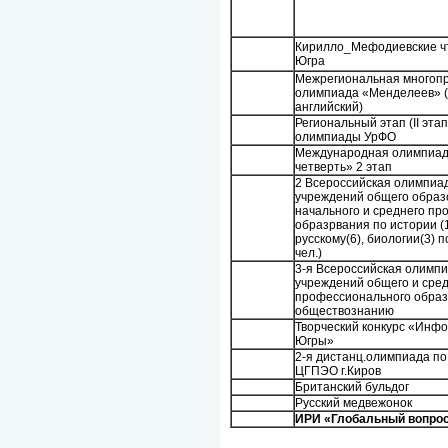
Кирилло_Мефодиевские ч
Югра
Межрегиональная многоп
олимпиада «Менделеев» (
английский)
Региональный этап (II эт
олимпиады УрФО
Международная олимпиад
четверть» 2 этап
2 Всероссийская олимпиа
учреждений общего образ
начального и среднего п
образрвания по истории (1
русскому(6), биологии(3) 
чел.)
3-я Всероссийская олимп
учреждений общего и сре
профессионального образ
обществознанию
Творческий конкурс «Инф
Югры»
2-я дистанц.олимпиада п
ЦГПЭО г.Киров
Британский бульдог
Русский медвежонок
ИРИ «Глобальный вопро