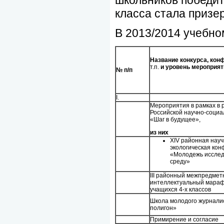
школьников победите
класса стала призе
В 2013/2014 учебно
Название конкурса, ко
т.п.
и уровень мероприят
№ п/п
I.
Мероприятия в рамках в 
Российской научно-соци
«Шаг в будущее»,
из них
XIV районная науч
экологическая ко
«Молодежь иссле
среду»
III районный межпредме
интеллектуальный мараф
учащихся 4-х классов
Школа молодого журнали
полигон»
Примирение и согласие