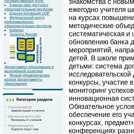
знакомства с новым
государственных услуг"
Единое окно доступа к
ежегодно учителя 
образовательным ресурсам
Единая коллекция ЦОР
на курсах повышен
Федеральный центр
информационно-
методические объед
образовательных ресурсов
Бибигон
систематическая и 
Таланты России
обновлению банка 
мероприятий, напра
детей. В школе пр
детьми: система до
Департамент образования и
молодёжной политики
исследовательской 
Резерв управленческих
кадров Департамента
конкурсы, участие 
образования
мониторинг успехов
инновационная сис
Категории раздела
Обязательное услов
Учительская
[0]
Администрация и учителя.
обеспечение его уч
Школьные вести
[161]
Материалы от учеников
конкурсах, предмет
Родительская
[0]
конференциях разно
Родители пишут тоже