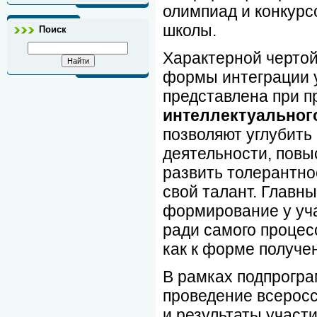
олимпиад и конкурс
школы.
Поиск
Характерной черто
формы интеграции у
представлена при 
интеллектуальног
позволяют углубить
деятельности, повы
развить толерантно
свой талант. Главн
формирование у уча
ради самого процес
как к форме получе
В рамках подпрогр
проведение всеросс
и результаты участ