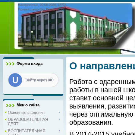
Воскресенье, 09.08.2026, 14:51
Приветствую Вас
Гость
|
RSS
О направлени
Форма входа
Работа с одаренным
Войти через uID
работы в нашей шко
ставит основной це
выявления, развити
Меню сайта
Основные сведения
через оптимальную 
ОБРАЗОВАТЕЛЬНАЯ
образования.
ДЕЯТ...
ВОСПИТАТЕЛЬНАЯ
В 2014-2015 учебно