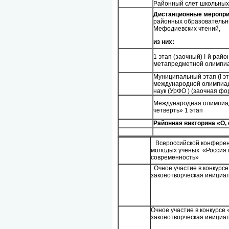
Районный слет школьных
Дистанционные меропри
районных образовательн
Мефодиевских чтений,
из них:
1 этап (заочный) I-й рай
метапредметной олимпи
Муниципальный этап (I эт
международной олимпиа
наук (УрФО ) (заочная фо
Международная олимпиа
четверть» 1 этап
Районная викторина «О, 
Всероссийской конферен
молодых ученых «Россия и
современность»
Очное участие в конкурс
законотворческая инициа
Очное участие в конкурсе
законотворческая инициа