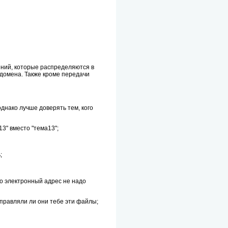
ений, которые распределяются в
омена. Также кроме передачи
днако лучше доверять тем, кого
3" вместо "тема13";
;
то электронный адрес не надо
тправляли ли они тебе эти файлы;