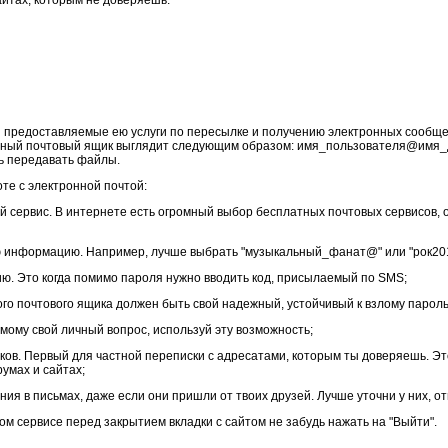
айтах, которым не доверяешь.
 и предоставляемые ею услуги по пересылке и получению электронных сообщ
нный почтовый ящик выглядит следующим образом: имя_пользователя@имя_д
ть передавать файлы.
те с электронной почтой:
 сервис. В интернете есть огромный выбор бесплатных почтовых сервисов, о
ую информацию. Например, лучше выбрать "музыкальный_фанат@" или "рок201
ию. Это когда помимо пароля нужно вводить код, присылаемый по SMS;
го почтового ящика должен быть свой надежный, устойчивый к взлому пароль
амому свой личный вопрос, используй эту возможность;
иков. Первый для частной переписки с адресатами, которым ты доверяешь. Э
умах и сайтах;
ния в письмах, даже если они пришли от твоих друзей. Лучше уточни у них, о
ом сервисе перед закрытием вкладки с сайтом не забудь нажать на "Выйти".