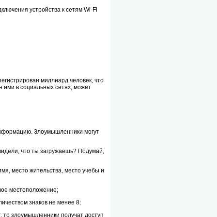
ключения устройства к сетям Wi-Fi
регистрирован миллиард человек, что
 ими в социальных сетях, может
 информацию. Злоумышленники могут
 видели, что ты загружаешь? Подумай,
имя, место жительства, место учебы и
твое местоположение;
личеством знаков не менее 8;
т, то злоумышленники получат доступ