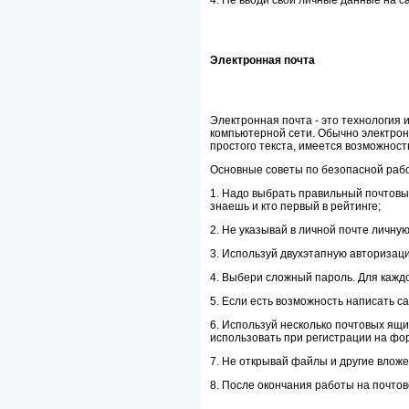
4. Не вводи свои личные данные на с
Электронная почта
Электронная почта - это технология
компьютерной сети. Обычно электро
простого текста, имеется возможнос
Основные советы по безопасной рабо
1. Надо выбрать правильный почтовый
знаешь и кто первый в рейтинге;
2. Не указывай в личной почте личн
3. Используй двухэтапную авторизац
4. Выбери сложный пароль. Для каждо
5. Если есть возможность написать с
6. Используй несколько почтовых ящ
использовать при регистрации на фор
7. Не открывай файлы и другие вложе
8. После окончания работы на почтов