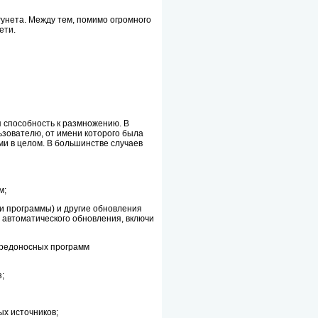
унета. Между тем, помимо огромного
ети.
 способность к размножению. В
ьзователю, от имени которого была
и в целом. В большинстве случаев
м;
и программы) и другие обновления
 автоматического обновления, включи
 вредоносных программ
;
ых источников;