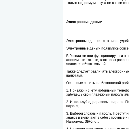
только к одному месту, а не во все сра
Электронные деньги
Электронные деньги - это очень удоб
Электронные деньги появились совсем 
В России же они функционируют и о н
анонимные - это те, в которых разр
является обязательной.
Также следует различать электронны
валютам).
Основные советы по безопасной рабо
1. Привяжи к счету мобильный телеф
забудешь свой платежный пароль или
2. Используй одноразовые пароли. П
пароля;
3. Выбери сложный пароль. Преступн
знаков и включают в себя строчные и 
Например, $tR0ng!;;