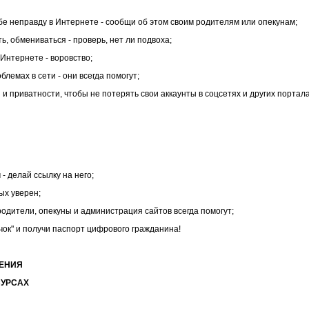
ебе неправду в Интернете - сообщи об этом своим родителям или опекунам;
ь, обмениваться - проверь, нет ли подвоха;
Интернете - воровство;
блемах в сети - они всегда помогут;
и приватности, чтобы не потерять свои аккаунты в соцсетях и других портала
- делай ссылку на него;
рых уверен;
одители, опекуны и администрация сайтов всегда помогут;
чок" и получи паспорт цифрового гражданина!
ЕНИЯ
СУРСАХ