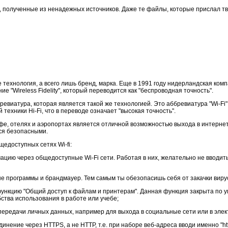
 полученные из ненадежных источников. Даже те файлы, которые прислал тво
не технология, а всего лишь бренд, марка. Еще в 1991 году нидерландская ко
е "Wireless Fidelity", который переводится как "беспроводная точность".
евиатура, которая является такой же технологией. Это аббревиатура "Wi-Fi"
техники Hi-Fi, что в переводе означает "высокая точность".
фе, отелях и аэропортах является отличной возможностью выхода в интернет.
ся безопасными.
едоступных сетях Wi-fi:
цию через общедоступные Wi-Fi сети. Работая в них, желательно не вводить
е программы и брандмауер. Тем самым ты обезопасишь себя от закачки вирус
 функцию "Общий доступ к файлам и принтерам". Данная функция закрыта по 
ства использования в работе или учебе;
 передачи личных данных, например для выхода в социальные сети или в элек
нение через HTTPS, а не HTTP, т.е. при наборе веб-адреса вводи именно "http