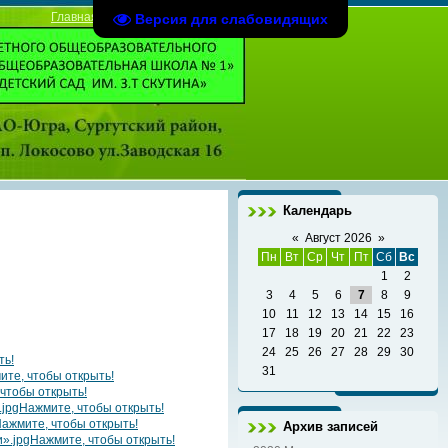
Главная
|
Регистрация
|
Вход
Версия для слабовидящих
Календарь
«
Август 2026
»
Пн
Вт
Ср
Чт
Пт
Сб
Вс
1
2
3
4
5
6
7
8
9
10
11
12
13
14
15
16
17
18
19
20
21
22
23
24
25
26
27
28
29
30
ть!
31
ите, чтобы открыть!
чтобы открыть!
Нажмите, чтобы открыть!
ажмите, чтобы открыть!
Архив записей
Нажмите, чтобы открыть!