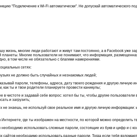
кцию "Подключение к Wi-Fi автоматически". Не допускай автоматического под
шу жизнь, многие люди работают и живут там постоянно, а в Facebook уже за
й планеты. Многие пользователи не понимают, что информация, размещенная
дно, в том числе не обязательно с благими намерениями.
социальных сетях:
 друзьях не должно быть случайных и незнакомых людей;
указывай пароли, телефоны, адреса, дату твоего рождения и другую личную
 как ты и твои родители планируете провести каникулы;
е в чистоте и задавай себе вопрос: хотел бы ты, чтобы другие пользователи
сать и загрузить;
ых не знаешь, не используй свое реальное имя и другую личную информации: 
 Интернете, где ты изображен на местности, по которой можно определить 
и необходимо использовать сложные пароли, состоящие из букв и цифр и с ко
гих сайтов необходимо использовать разные пароли. Тогда если тебя взломаю