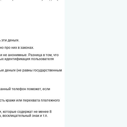
 эти деньги.
о про них в законах.
 и не анонимные. Разница в том, что
ных идентификация пользователя
ые деньги (не равны государственным
язанный телефон поможет, если
сть кражи или перехвата платежного
и, которые содержат не менее 8
, восклицательный знак и т.п.