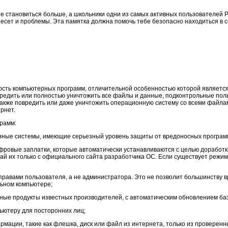
е становиться больше, а школьники одни из самых активных пользователей Р
есет и проблемы. Эта памятка должна помочь тебе безопасно находиться в с
ость компьютерных программ, отличительной особенностью которой является
овредить или полностью уничтожить все файлы и данные, подконтрольные пол
акже повредить или даже уничтожить операционную систему со всеми файлам
рнет.
рамм:
нные системы, имеющие серьезный уровень защиты от вредоносных програм
ифровые заплатки, которые автоматически устанавливаются с целью доработк
ай их только с официального сайта разработчика ОС. Если существует режим
 правами пользователя, а не администратора. Это не позволит большинству
льном компьютере;
ные продукты известных производителей, с автоматическим обновлением баз
пьютеру для посторонних лиц;
мации, такие как флешка, диск или файл из интернета, только из проверенн