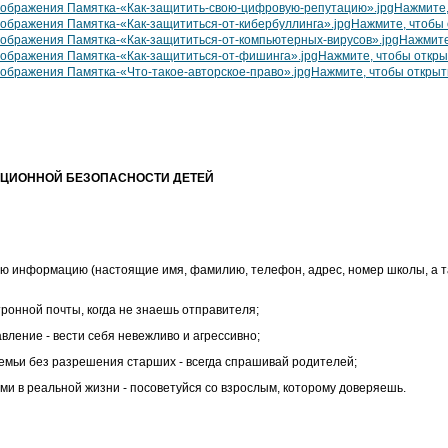
Нажмите,
Нажмите, чтобы 
Нажмите
Нажмите, чтобы откры
Нажмите, чтобы открыт
ЦИОННОЙ БЕЗОПАСНОСТИ ДЕТЕЙ
ую информацию (настоящие имя, фамилию, телефон, адрес, номер школы, а т
ронной почты, когда не знаешь отправителя;
авление - вести себя невежливо и агрессивно;
семьи без разрешения старших - всегда спрашивай родителей;
ми в реальной жизни - посоветуйся со взрослым, которому доверяешь.