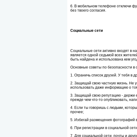
6. В мобильном телефоне отключи фун
без твоего согласия.
Социальные сети
Социальные сети активно входят в на
является одной седьмой всех жителе
быть найдена и использована кем уго
Основные советы по безопасности в 
1. Ограничь список друзей. У тебя в
2. Защищай свою частную жизнь. Не 
использовать даже информацию о том,
3. Защищай свою репутацию - держи е
прежде чем что-то опубликовать, напи
4. Если ты говоришь с людьми, котор
прочее;
5. Избегай размещения фотографий в
6. При регистрации в социальной сет
7. Для социальной сети, почты и дру