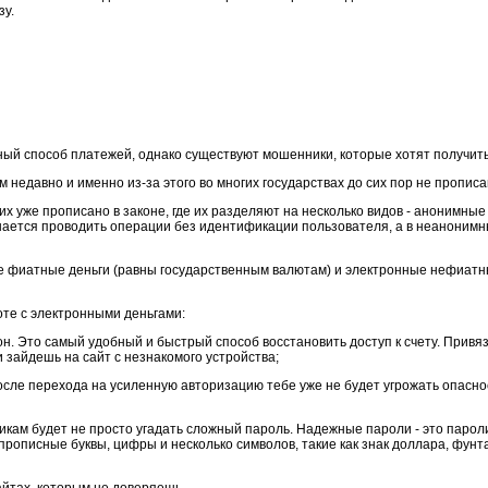
зу.
ный способ платежей, однако существуют мошенники, которые хотят получить
недавно и именно из-за этого во многих государствах до сих пор не прописан
их уже прописано в законе, где их разделяют на несколько видов - анонимные
ешается проводить операции без идентификации пользователя, а в неаноним
е фиатные деньги (равны государственным валютам) и электронные нефиатн
те с электронными деньгами:
он. Это самый удобный и быстрый способ восстановить доступ к счету. Прив
 зайдешь на сайт с незнакомого устройства;
осле перехода на усиленную авторизацию тебе уже не будет угрожать опасно
икам будет не просто угадать сложный пароль. Надежные пароли - это парол
прописные буквы, цифры и несколько символов, такие как знак доллара, фунта