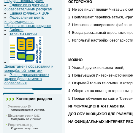
государственных услуг"
ОСТОРОЖНО
Единое окно доступа к
образовательным ресурсам
1. Не все пишут правду. Читаешь о с
Единая коллекция ЦОР
2. Приглашают переписываться, играт
Федеральный центр
информационно-
3. Незаконное копирование файлов в 
образовательных ресурсов
Бибигон
4. Всегда рассказывай взрослым о про
Таланты России
5. Используй настройки безопасности 
МОЖНО
Департамент образования и
1. Уважай других пользователей;
молодёжной политики
Резерв управленческих
2. Пользуешься Интернет-источником 
кадров Департамента
образования
3. Открывай только те ссылки, в кото
4. Общаться за помощью взрослым - р
Категории раздела
5. Пройди обучение на сайте "Сетеви
ИНФОРМАЦИОННАЯ ПАМЯТКА
Учительская
[0]
Администрация и учителя.
ДЛЯ ОБУЧАЮЩИХСЯ ДЛЯ РАЗМЕЩ
Школьные вести
[161]
Материалы от учеников
НА ОФИЦИАЛЬНЫХ ИНТЕРНЕТ-РЕ
Родительская
[0]
Родители пишут тоже