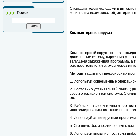
С каждым годом молодежи в интернет
Поиск
количества возможностей, интернет н
Компьютерные вирусы
Компьютерный вирус - это разновидн
дополнение к этому, вирусы могут п
запущена зараженная программа, а т
распространяются вирусы через инте
Методы защиты от вредоносных прог
1. Используй современные операцио
2. Постоянно устанавливай пачти (ц
своей операционной системы. Скачив
его;
3. Работай на своем компьютере под
инсталлироваться на твоем персона
4. Используй антивирусные программ
5. Ограничь физический доступ к ком
6. Используй внешние носители инфор