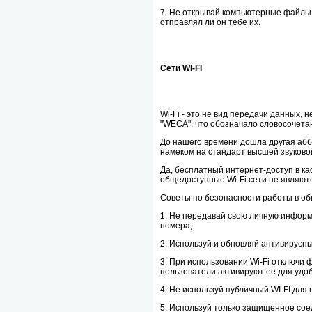
7. Не открывай компьютерные файлы,
отправлял ли он тебе их.
Сети WI-FI
Wi-Fi - это не вид передачи данных, 
"WECA", что обозначало словосочетани
До нашего времени дошла другая аббр
намеком на стандарт высшей звуковой 
Да, бесплатный интернет-доступ в ка
общедоступные Wi-Fi сети не являют
Советы по безопасности работы в общ
1. Не передавай свою личную информа
номера;
2. Используй и обновляй антивирусны
3. При использовании Wi-Fi отключи
пользователи активируют ее для удоб
4. Не используй публичный WI-FI для
5. Используй только защищенное соеди