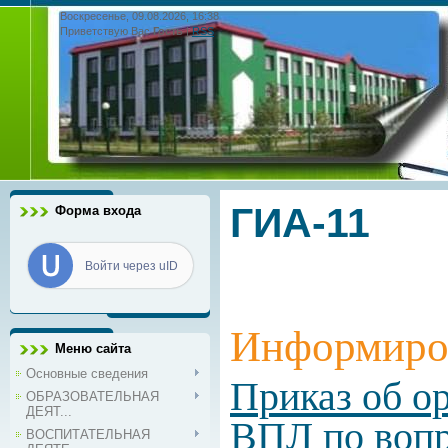
Воскресенье, 09.08.2026, 16:38
Приветствую Вас
Гость
|
RSS
ГИА-11
Форма входа
Войти через uID
Информиров
Меню сайта
Основные сведения
Приказ об о
ОБРАЗОВАТЕЛЬНАЯ
ДЕЯТ...
ВПЛ по вопр
ВОСПИТАТЕЛЬНАЯ