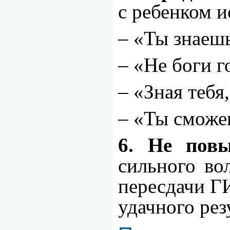
с ребенком и
– «Ты знаешь
– «Не боги 
– «Зная тебя
– «Ты сможеш
6. Не пов
сильного во
пересдачи ГИ
удачного рез