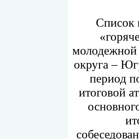
Список 
«горяч
молодежной 
округа – Юг
период п
итоговой а
основного
итоговог
собеседован