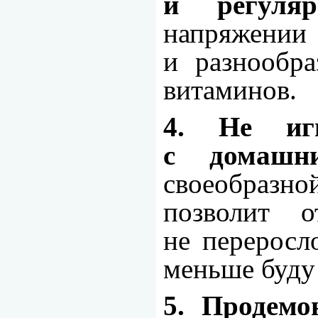
и регуляр
напряжени
и разнообр
витаминов.
4. Не игн
с домашн
своеобразной
позволит о
не переросл
меньше буду 
5. Продемо