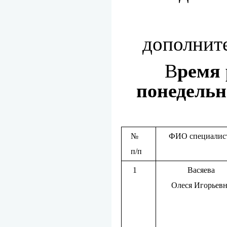
дополните
В
ремя 
понедельни
№
ФИО специалис
п/п
1
Васяева
Олеся Игорьевн