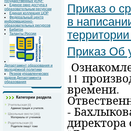
государственных услуг"
Приказ о ср
Единое окно доступа к
образовательным ресурсам
Единая коллекция ЦОР
Федеральный центр
в написани
информационно-
образовательных ресурсов
Бибигон
территории 
Таланты России
Приказ Об 
Ознакомле
Департамент образования и
молодёжной политики
11 производ
Резерв управленческих
кадров Департамента
образования
времени.
Отвествен
Категории раздела
Учительская
[0]
- Бахлыков
Администрация и учителя.
Школьные вести
[161]
директора
Материалы от учеников
Родительская
[0]
Родители пишут тоже