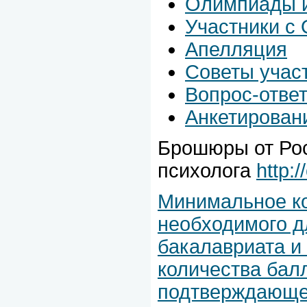
Олимпиады 
Участники с
Апелляция
Советы учас
Вопрос-отве
Анкетирован
Брошюры от Рос
психолога
http:
Минимальное ко
необходимого д
бакалавриата и
количества бал
подтверждающег