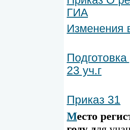
Приказ О ре
ГИА
Изменения 
Подготовка 
23 уч.г
Приказ 31
М
есто реги
году д
ля уча