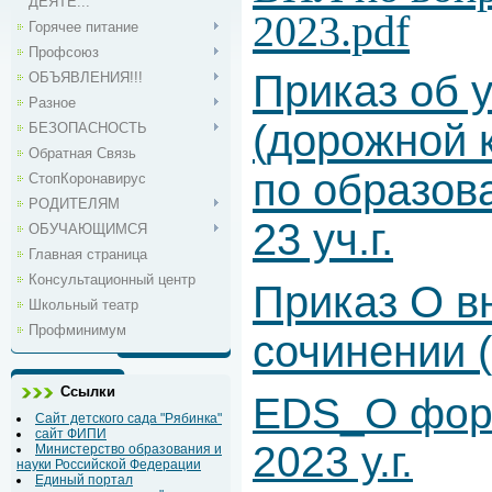
ДЕЯТЕ...
2023.pdf
Горячее питание
Профсоюз
Приказ об 
ОБЪЯВЛЕНИЯ!!!
Разное
(дорожной 
БЕЗОПАСНОСТЬ
Обратная Связь
по образов
СтопКоронавирус
РОДИТЕЛЯМ
23 уч.г.
ОБУЧАЮЩИМСЯ
Главная страница
Консультационный центр
Приказ О в
Школьный театр
Профминимум
сочинении 
Ссылки
EDS_О форм
Сайт детского сада "Рябинка"
сайт ФИПИ
2023 у.г.
Министерство образования и
науки Российской Федерации
Единый портал