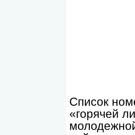
Список ном
«горячей л
молодежной