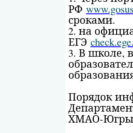
РФ
www.gosus
сроками.
2. на офиц
ЕГЭ
check.ege
3. В школе,
образовате
образовани
Порядок ин
Департамен
ХМАО-Югры от