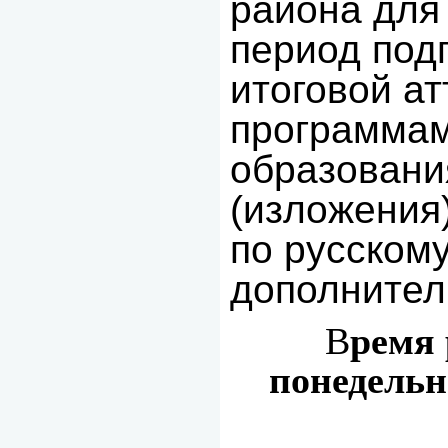
района для
период под
итоговой а
программам
образовани
(изложен
по русскому
дополнител
В
ремя 
понедельни