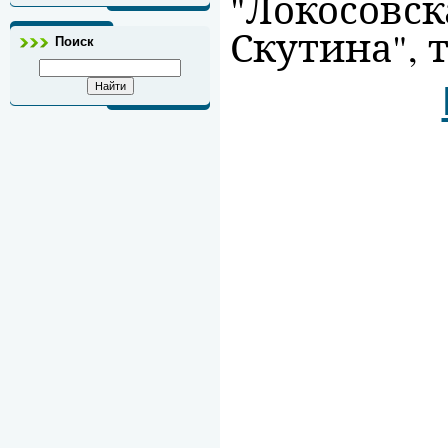
"Локосовск
Скутина", т
Поиск