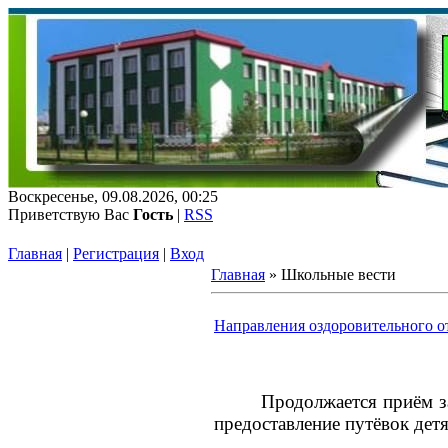
Воскресенье, 09.08.2026, 00:25
Приветствую Вас
Гость
|
RSS
Главная
|
Регистрация
|
Вход
Главная
»
Школьные вести
Направления оздоровительного от
Продолжается п
предоставление путёво