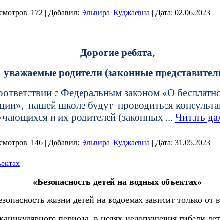
смотров:
172
|
Добавил:
Эльвира_Куджаевна
|
Дата:
02.06.2023
Дорогие ребята,
уважаемые родители (законные представител
соответствии с Федеральным законом «О бесплат
ции», нашей школе будут проводиться консульт
учающихся и их родителей (законных
...
Читать да
смотров:
146
|
Добавил:
Эльвира_Куджаевна
|
Дата:
31.05.2023
ъектах
«Безопасность детей на водных объектах»
зопасность жизни детей на водоемах зависит только от в
каникулярного периода, в целях недопущения гибели де