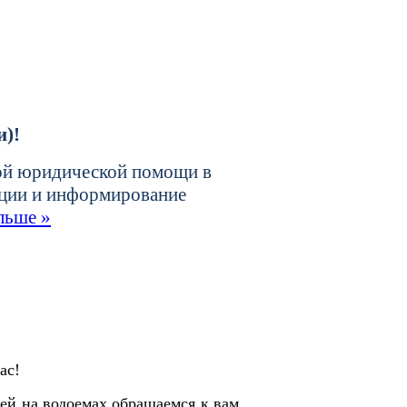
и)!
ной юридической помощи в
ации и информирование
льше »
ас!
тей на водоемах обращаемся к вам